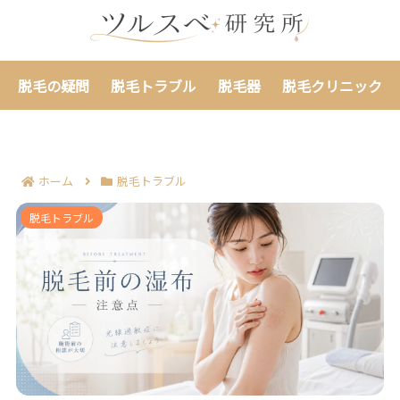
脱毛の疑問
脱毛トラブル
脱毛器
脱毛クリニック
ホーム
脱毛トラブル
脱毛前に湿布を貼ったときの注意点7つ｜光線過敏症を
脱毛トラブル
避ける判断ができる！