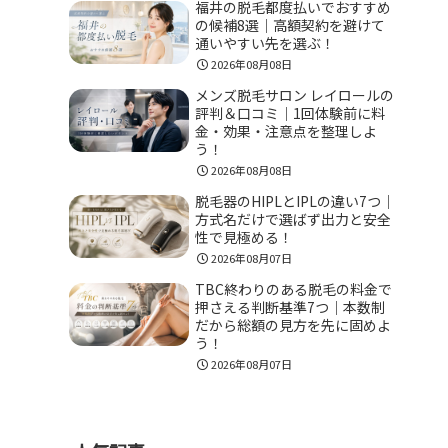
福井の脱毛都度払いでおすすめ
の候補8選｜高額契約を避けて
通いやすい先を選ぶ！
2026年08月08日
メンズ脱毛サロン レイロールの
評判＆口コミ｜1回体験前に料
金・効果・注意点を整理しよ
う！
2026年08月08日
脱毛器のHIPLとIPLの違い7つ｜
方式名だけで選ばず出力と安全
性で見極める！
2026年08月07日
TBC終わりのある脱毛の料金で
押さえる判断基準7つ｜本数制
だから総額の見方を先に固めよ
う！
2026年08月07日