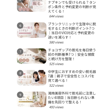
ナプキンでも受けられる？タン
ポン条件と予約変更の判断が見
えてくる！
644 views
ブランクリニックで生理中に脱
毛するときの判断ポイント7つ
｜当日のVIO対応と予約変更の
迷いを減らす！
580 views
チョコザップの脱毛を毎日使う
前の判断基準7つ｜安全な頻度
と続け方を整理！
525 views
中学生におすすめの安い脱毛器
7選｜親子で安全性とコスパを
見て選べる！
522 views
湘南美容外科で脱毛前に注意し
たい8項目｜当日断られない準
備を先回りで整える！
493 views