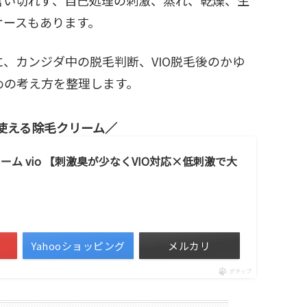
ケースもあります。
、カンジダ中の脱毛判断、VIO脱毛後のかゆ
めの考え方を整理します。
使える除毛クリーム
ム vio 【刺激臭が少なくVIO対応×低刺激で大
Yahooショッピング
メルカリ
ポチップ