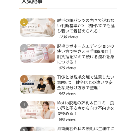
人気記事
脱毛の紙パンツの向きで迷わな
い判断基準7つ｜初回VIOでも落
ち着いて着替えられる！
1230 views
脱毛ラボホームエディションの
使い方で押さえる手順8項目｜
肌負担を抑えて続ける流れを身
につける！
975 views
TKKとは脱毛文脈で注意したい
意味6つ｜健全店との違いや安
全な見分け方まで整理！
842 views
Motto脱毛の評判＆口コミ｜良
い声と不安点から向き不向きを
見極める！
693 views
湘南美容外科の脱毛は生理中に