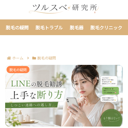
脱毛の疑問
脱毛トラブル
脱毛器
脱毛クリニック
ホーム
脱毛の疑問
LINEの脱毛勧誘を断る判断基準7つ｜しつこい連絡への
脱毛の疑問
返し方まで整理！