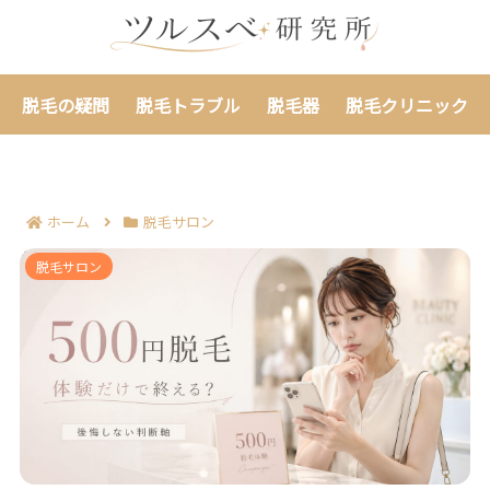
脱毛の疑問
脱毛トラブル
脱毛器
脱毛クリニック
ホーム
脱毛サロン
終わりのある脱毛500円は知恵袋でどう見られている？
脱毛サロン
体験だけで終えたい人の判断軸を整理する!