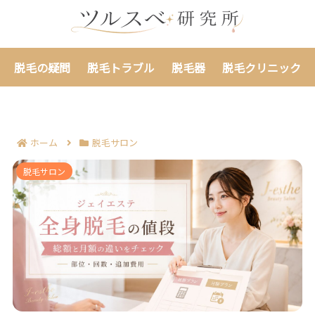
脱毛の疑問
脱毛トラブル
脱毛器
脱毛クリニック
ホーム
脱毛サロン
ジェイエステの全身脱毛の値段で押さえる7項目｜総額
脱毛サロン
と月額表示の違いまで見通せる！