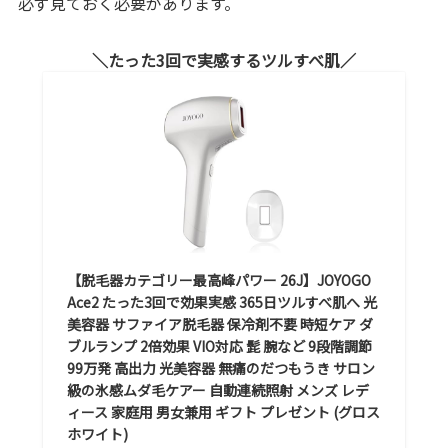
必ず見ておく必要があります。
たった3回で実感するツルすべ肌
【脱毛器カテゴリー最高峰パワー 26J】JOYOGO
Ace2 たった3回で効果実感 365日ツルすべ肌へ 光
美容器 サファイア脱毛器 保冷剤不要 時短ケア ダ
ブルランプ 2倍効果 VIO対応 髭 腕など 9段階調節
99万発 高出力 光美容器 無痛のだつもうき サロン
級の氷感ムダ毛ケアー 自動連続照射 メンズ レデ
ィース 家庭用 男女兼用 ギフト プレゼント (グロス
ホワイト)