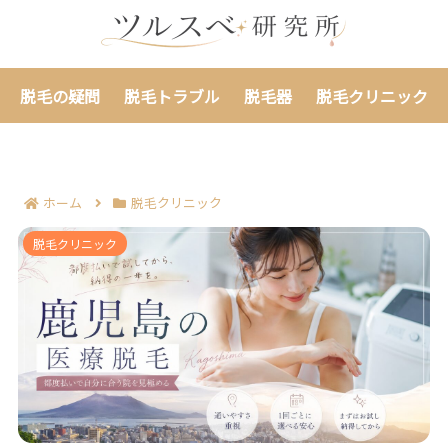
脱毛の疑問
脱毛トラブル
脱毛器
脱毛クリニック
ホーム
脱毛クリニック
鹿児島で医療脱毛の都度払いを選ぶ候補7院｜回数契約
脱毛クリニック
前に合う院を見極める！