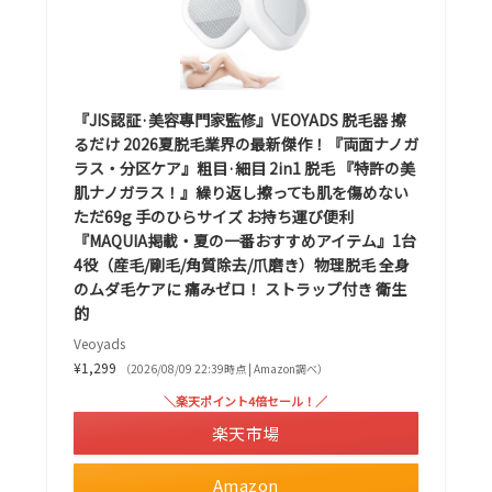
『JIS認証·美容專門家監修』VEOYADS 脱毛器 擦
るだけ 2026夏脱毛業界の最新傑作！『両面ナノガ
ラス・分区ケア』粗目·細目 2in1 脱毛 『特許の美
肌ナノガラス！』繰り返し擦っても肌を傷めない
ただ69g 手のひらサイズ お持ち運び便利
『MAQUIA掲載・夏の一番おすすめアイテム』1台
4役（産毛/剛毛/角質除去/爪磨き）物理脱毛 全身
のムダ毛ケアに 痛みゼロ！ ストラップ付き 衛生
的
Veoyads
¥1,299
（2026/08/09 22:39時点 | Amazon調べ）
＼楽天ポイント4倍セール！／
楽天市場
Amazon