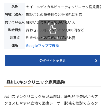
名称
セイコメディカルビューティクリニック鹿児島院
特徴（強み）
部位ごとの単発料金と針脱毛に対応
向いている人
細かい部位を選んで通いたい人
料金目安
両わき3,000円、Vライン3,000円など
注意点
剃毛代など処置代の確認が必要
スクロールできます
住所
Googleマップで確認
公式サイトを見る
品川スキンクリニック鹿児島院
品川スキンクリニック鹿児島院は、鹿児島中央駅からア
クセスしやすい立地で医療レーザー脱毛を検討できるク