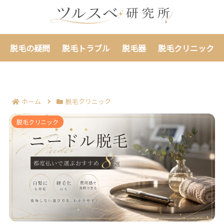
脱毛の疑問
脱毛トラブル
脱毛器
脱毛クリニック
ホーム
脱毛クリニック
ニードル脱毛を都度払いで選ぶおすすめ8選｜白髪や硬
脱毛クリニック
毛化の毛も費用感から比べられる！