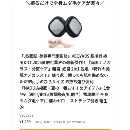
擦るだけで全身ムダ毛ケアが楽々
『JIS認証·美容專門家監修』VEOYADS 脱毛器 擦
るだけ 2026夏脱毛業界の最新傑作！『両面ナノガ
ラス・分区ケア』粗目·細目 2in1 脱毛 『特許の美
肌ナノガラス！』繰り返し擦っても肌を傷めない
ただ69g 手のひらサイズ お持ち運び便利
『MAQUIA掲載・夏の一番おすすめアイテム』1台
4役（産毛/剛毛/角質除去/爪磨き）物理脱毛 全身
のムダ毛ケアに 痛みゼロ！ ストラップ付き 衛生
的
Veoyads
¥1,299
（2026/08/02 19:38時点 | Amazon調べ）