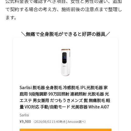
公式料金表で確認すべき項目、女性と男性の違い、追加
で契約する場合の考え方、施術前後の注意点まで整理し
ます。
無痛で全身脱毛ができると好評の器具
Sarlisi 脱毛器 全身脱毛 冷感脱毛 IPL光脱毛器 家
庭用 9段階調節 99万回照射 連続照射 光脱毛器 光
エステ 男女兼用 だつもうきメンズ 髭 無痛脱毛 軽
量 VIO対応 手動/自動モード 光美容器 White Ai07
Sarlisi
¥9,980
（2026/08/02 15:40時点 | Amazon調べ）