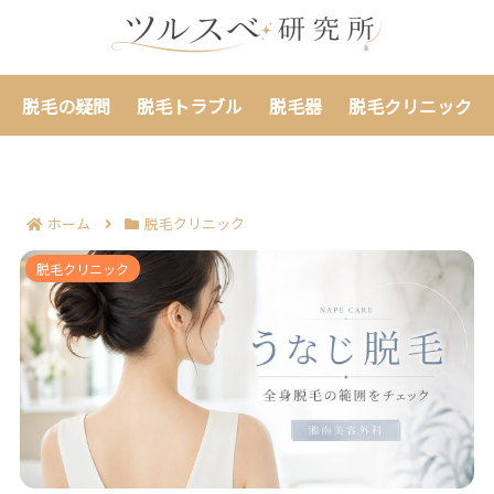
脱毛の疑問
脱毛トラブル
脱毛器
脱毛クリニック
ホーム
脱毛クリニック
湘南美容外科の全身脱毛でうなじを確認する判断基準7
脱毛クリニック
つ｜範囲と追加契約の迷いを減らす！