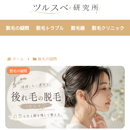
脱毛の疑問
脱毛トラブル
脱毛器
脱毛クリニック
ホーム
脱毛の疑問
後れ毛を脱毛する前に考える判断基準7つ｜自然な生え
脱毛の疑問
際を残して整える！