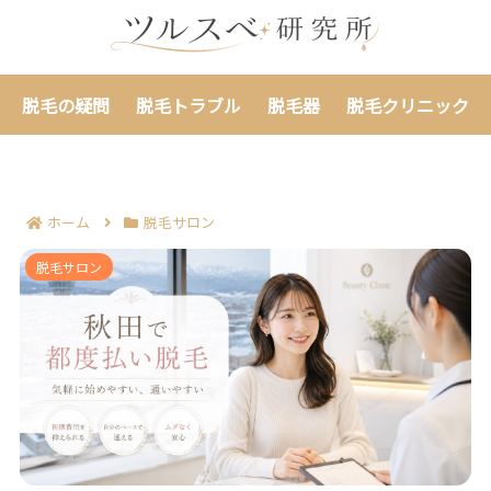
脱毛の疑問
脱毛トラブル
脱毛器
脱毛クリニック
ホーム
脱毛サロン
秋田で脱毛を都度払いにするメリット7つ｜通いやすさ
脱毛サロン
と費用の不安を減らせる！