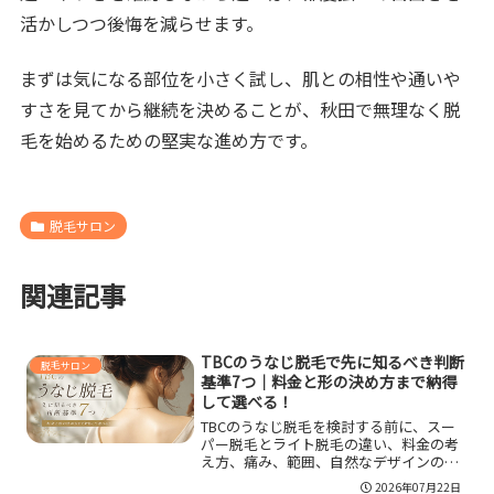
活かしつつ後悔を減らせます。
まずは気になる部位を小さく試し、肌との相性や通いや
すさを見てから継続を決めることが、秋田で無理なく脱
毛を始めるための堅実な進め方です。
脱毛サロン
関連記事
TBCのうなじ脱毛で先に知るべき判断
脱毛サロン
基準7つ｜料金と形の決め方まで納得
して選べる！
TBCのうなじ脱毛を検討する前に、スー
パー脱毛とライト脱毛の違い、料金の考
え方、痛み、範囲、自然なデザインの決
め方を整理します。えりあしや首うしろ
2026年07月22日