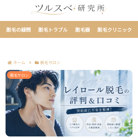
脱毛の疑問
脱毛トラブル
脱毛器
脱毛クリニック
ホーム
脱毛サロン
レイロール脱毛の評判＆口コミ｜料金や効果の不安を
脱毛サロン
契約前に整理！