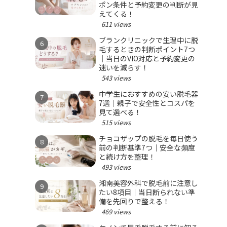
ポン条件と予約変更の判断が見
えてくる！
611 views
ブランクリニックで生理中に脱
毛するときの判断ポイント7つ
｜当日のVIO対応と予約変更の
迷いを減らす！
543 views
中学生におすすめの安い脱毛器
7選｜親子で安全性とコスパを
見て選べる！
515 views
チョコザップの脱毛を毎日使う
前の判断基準7つ｜安全な頻度
と続け方を整理！
493 views
湘南美容外科で脱毛前に注意し
たい8項目｜当日断られない準
備を先回りで整える！
469 views