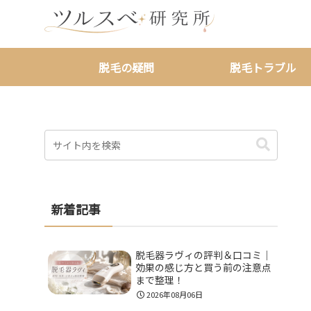
脱毛の疑問
脱毛トラブル
新着記事
脱毛器ラヴィの評判＆口コミ｜
効果の感じ方と買う前の注意点
まで整理！
2026年08月06日