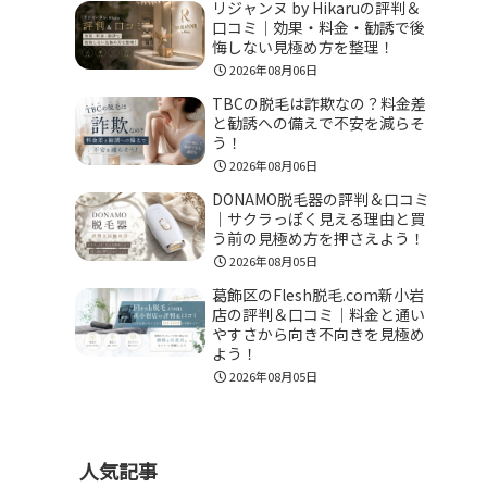
リジャンヌ by Hikaruの評判＆
口コミ｜効果・料金・勧誘で後
悔しない見極め方を整理！
2026年08月06日
TBCの脱毛は詐欺なの？料金差
と勧誘への備えで不安を減らそ
う！
2026年08月06日
DONAMO脱毛器の評判＆口コミ
｜サクラっぽく見える理由と買
う前の見極め方を押さえよう！
2026年08月05日
葛飾区のFlesh脱毛.com新小岩
店の評判＆口コミ｜料金と通い
やすさから向き不向きを見極め
よう！
2026年08月05日
人気記事