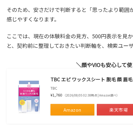
そのため、安さだけで判断すると「思ったより範囲
感じやすくなります。
ここでは、現在の体験料金の見方、500円表示を見
と、契約前に整理しておきたい判断軸を、検索ユー
顔やVIOも安心して
TBC エピ ワックスシート 脱毛 顔 眉毛
TBC
¥1,760
（2026/08/05 02:38時点 | Amazon調べ）
Amazon
楽天市場