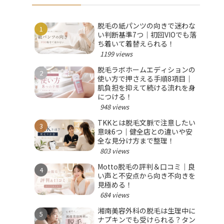
脱毛の紙パンツの向きで迷わな
い判断基準7つ｜初回VIOでも落
ち着いて着替えられる！
1199 views
脱毛ラボホームエディションの
使い方で押さえる手順8項目｜
肌負担を抑えて続ける流れを身
につける！
948 views
TKKとは脱毛文脈で注意したい
意味6つ｜健全店との違いや安
全な見分け方まで整理！
803 views
Motto脱毛の評判＆口コミ｜良
い声と不安点から向き不向きを
見極める！
684 views
湘南美容外科の脱毛は生理中に
ナプキンでも受けられる？タン