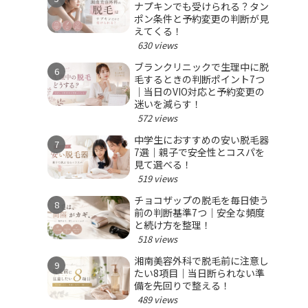
ナプキンでも受けられる？タン
ポン条件と予約変更の判断が見
えてくる！
630 views
ブランクリニックで生理中に脱
毛するときの判断ポイント7つ
｜当日のVIO対応と予約変更の
迷いを減らす！
572 views
中学生におすすめの安い脱毛器
7選｜親子で安全性とコスパを
見て選べる！
519 views
チョコザップの脱毛を毎日使う
前の判断基準7つ｜安全な頻度
と続け方を整理！
518 views
湘南美容外科で脱毛前に注意し
たい8項目｜当日断られない準
備を先回りで整える！
489 views