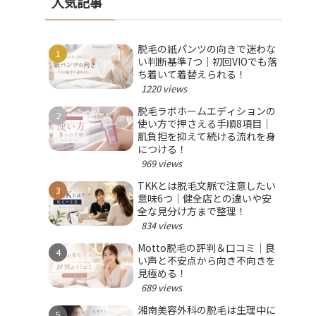
人気記事
脱毛の紙パンツの向きで迷わな
い判断基準7つ｜初回VIOでも落
ち着いて着替えられる！
1220 views
脱毛ラボホームエディションの
使い方で押さえる手順8項目｜
肌負担を抑えて続ける流れを身
につける！
969 views
TKKとは脱毛文脈で注意したい
意味6つ｜健全店との違いや安
全な見分け方まで整理！
834 views
Motto脱毛の評判＆口コミ｜良
い声と不安点から向き不向きを
見極める！
689 views
湘南美容外科の脱毛は生理中に