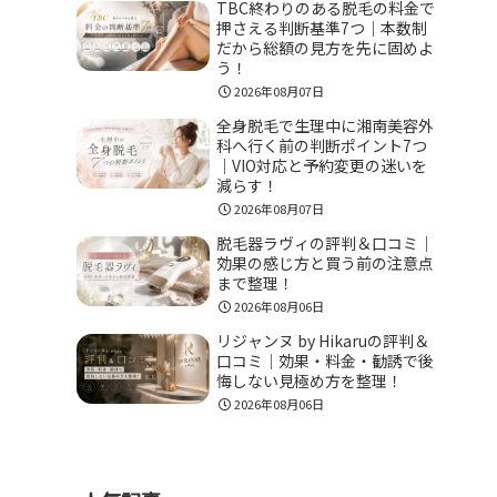
TBC終わりのある脱毛の料金で
押さえる判断基準7つ｜本数制
だから総額の見方を先に固めよ
う！
2026年08月07日
全身脱毛で生理中に湘南美容外
科へ行く前の判断ポイント7つ
｜VIO対応と予約変更の迷いを
減らす！
2026年08月07日
脱毛器ラヴィの評判＆口コミ｜
効果の感じ方と買う前の注意点
まで整理！
2026年08月06日
リジャンヌ by Hikaruの評判＆
口コミ｜効果・料金・勧誘で後
悔しない見極め方を整理！
2026年08月06日