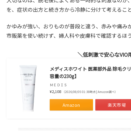
を、症状の出方と続き方から冷静に分けて考えるこ
かゆみが強い、おりものが普段と違う、赤みや痛み
市販薬を使い続けず、婦人科や皮膚科で確認するほ
低刺激で安心なVIO
メディスホワイト 医薬部外品 除毛クリー
容量の230g】
ＭＥＤＩＳ
¥2,108
（2026/08/05 01:38時点 | Amazon調べ）
Amazon
楽天市場