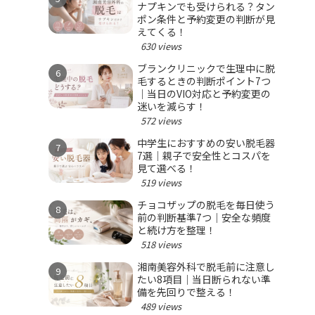
ナプキンでも受けられる？タン
ポン条件と予約変更の判断が見
えてくる！
630 views
ブランクリニックで生理中に脱
毛するときの判断ポイント7つ
｜当日のVIO対応と予約変更の
迷いを減らす！
572 views
中学生におすすめの安い脱毛器
7選｜親子で安全性とコスパを
見て選べる！
519 views
チョコザップの脱毛を毎日使う
前の判断基準7つ｜安全な頻度
と続け方を整理！
518 views
湘南美容外科で脱毛前に注意し
たい8項目｜当日断られない準
備を先回りで整える！
489 views