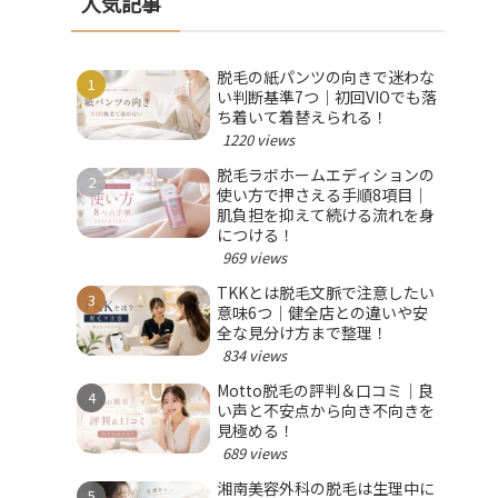
人気記事
脱毛の紙パンツの向きで迷わな
い判断基準7つ｜初回VIOでも落
ち着いて着替えられる！
1220 views
脱毛ラボホームエディションの
使い方で押さえる手順8項目｜
肌負担を抑えて続ける流れを身
につける！
969 views
TKKとは脱毛文脈で注意したい
意味6つ｜健全店との違いや安
全な見分け方まで整理！
834 views
Motto脱毛の評判＆口コミ｜良
い声と不安点から向き不向きを
見極める！
689 views
湘南美容外科の脱毛は生理中に