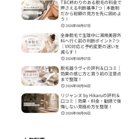
TBC終わりのある脱毛の料金で
押さえる判断基準7つ｜本数制
だから総額の見方を先に固めよ
う！
2026年08月07日
全身脱毛で生理中に湘南美容外
科へ行く前の判断ポイント7つ
｜VIO対応と予約変更の迷いを
減らす！
2026年08月07日
脱毛器ラヴィの評判＆口コミ｜
効果の感じ方と買う前の注意点
まで整理！
2026年08月06日
リジャンヌ by Hikaruの評判＆
口コミ｜効果・料金・勧誘で後
悔しない見極め方を整理！
2026年08月06日